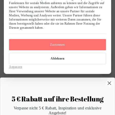
Funktionen für soziale Medien anbieten zu können und die Zugriffe auf
unsere Website zu analysieren. Außerdem geben wir Informationen zu
Ihrer Verwendung unserer Website an unsere Partner für soziale
Kundenservice
Unsere Geschichte
Medien, Werbung und Analysen weiter. Unsere Partner führen diese
Informationen möglicherweise mit weiteren Daten zusammen, die Sie
ihnen bereitgestellt haben oder die sie im Rahmen Ihrer Nutzung der
Beratung
Nachhaltigkeit
Versand und Rückgabe
Dienste gesammelt haben.
Arbeiten bei LingaDore
Bezahlung & Sicherheit
Beratung beim Waschen
Kontaktiere Uns?
Zustimmen
Influencer
B2B
Blog
WhatsApp uns
Ablehnen
Lookbook
Kontakt
Anpassen
Eine E-Mail senden
Allgemeine Geschäftsbedingungen
Newsletter
Oder kontaktieren Sie uns auf einem anderen Weg
5 € Rabatt auf ihre Bestellung
Verpasse nicht 5 € Rabatt, Inspiration und exklusive
Angebote!