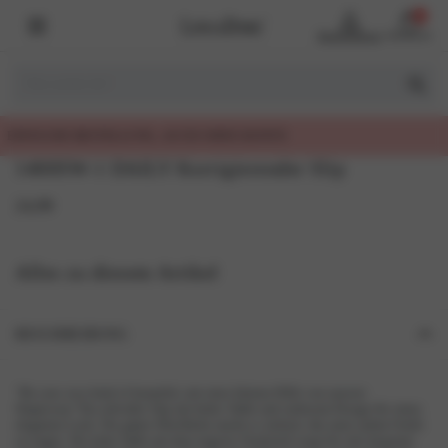
0
Benutzerkonto
Warenkorb
TELLUNG, AUCH OHNE KONTO
1400SW-1 DAILY Korrigierender Slip
24,99
Alles zu diesem Artikel
BESCHREIBUNG
“Be your own kind of beautiful, mit einer kleinen Hilfe von unserer
Shapewear.”Ein stilvoller Slip mit hoher Taille und zeitlosem Design für einen
eleganten Look. Die glatte Oberfläche macht es einfach, ihn unter jedem Outfit
zu tragen. Die hohe Taille mit dem engeren Vorderteil sorgt für eine bequeme