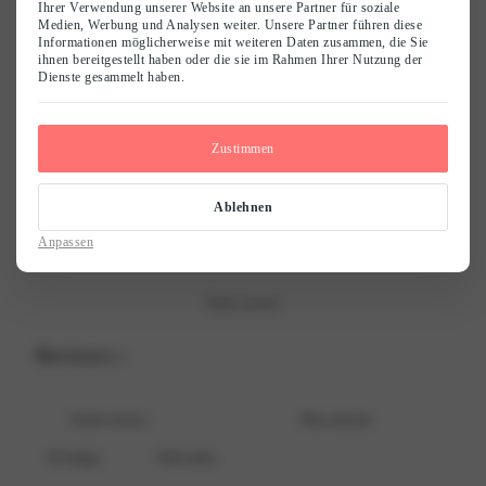
0
Ihrer Verwendung unserer Website an unsere Partner für soziale
Medien, Werbung und Analysen weiter. Unsere Partner führen diese
/ 5
0 reviews
Informationen möglicherweise mit weiteren Daten zusammen, die Sie
ihnen bereitgestellt haben oder die sie im Rahmen Ihrer Nutzung der
Dienste gesammelt haben.
Name
*
5
0
%
4
0
%
Zustimmen
E-Mail
*
3
0
%
2
0
%
Ablehnen
1
0
%
Save my name, email, and website in this browser for the next time I
Anpassen
comment.
Write a review
Reviews
0
With media