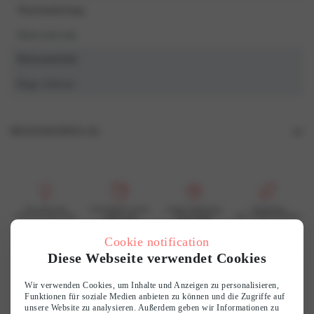
Waschanleitung
Hand wash only
Referenzfarbe
Beige, Schwarz
REZENSIONEN (0)
Rezensionen
Es gibt noch keine Rezensionen.
Schreibe die erste Rezension für „1400SW-1 DAILY Korrigierender
Für jede Frau
Erreichbarer Luxus
Große Sammlung
Nachhaltig
Und das spürt man
schön und
finde deinen
Wir wiederverwerten
Slip“
erschwinglich
Geschmack
Your email address will not be published.
Required fields are marked
*
Cookie notification
Diese Webseite verwendet Cookies
Deine Bewertung
*
Customer reviews
Wir verwenden Cookies, um Inhalte und Anzeigen zu personalisieren,
Funktionen für soziale Medien anbieten zu können und die Zugriffe auf
Deine Rezension
*
unsere Website zu analysieren. Außerdem geben wir Informationen zu