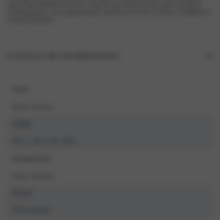
und schmeichelhafte Passform. Trag ihn mit Selbstvertrauen unter all deinen
Lieblingsoutfits, von engen Kleidern und Hosen bis hin zu Shorts. Erhältlich in
Schwarz & Blush!
ZUSÄTZLICHE INFORMATIONEN
Farbe
Blush, Schwarz
Größe
3XL, L, M, S, XL, XXL
Komposition
Nylon, Elasthan
Saison
NOS Artikelen