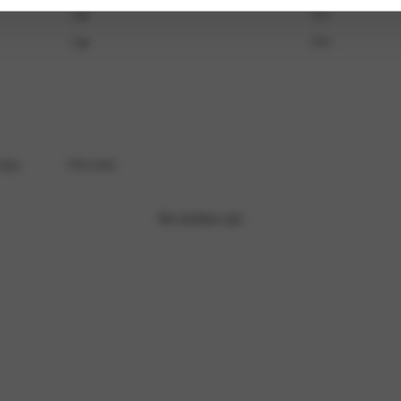
2
0
%
1
0
%
omment.
With media
No reviews yet