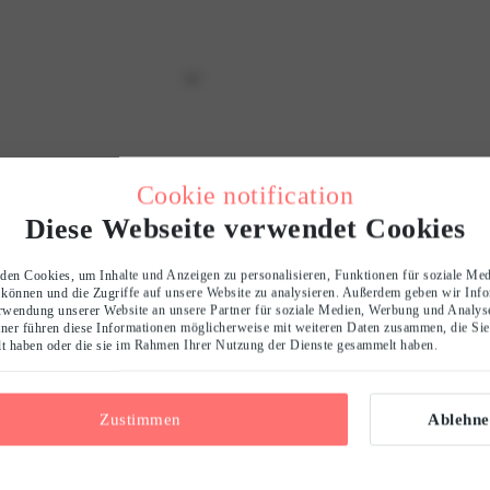
Cookie notification
Diese Webseite verwendet Cookies
en Cookies, um Inhalte und Anzeigen zu personalisieren, Funktionen für soziale Me
 können und die Zugriffe auf unsere Website zu analysieren. Außerdem geben wir Inf
0
rwendung unserer Website an unsere Partner für soziale Medien, Werbung und Analyse
ner führen diese Informationen möglicherweise mit weiteren Daten zusammen, die Sie
/ 5
llt haben oder die sie im Rahmen Ihrer Nutzung der Dienste gesammelt haben.
0 reviews
5
0
%
Zustimmen
Ablehne
4
0
%
3
0
%