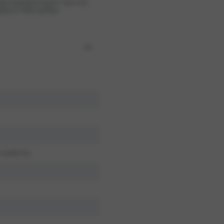
rlaub mitnehmen kannst! Lässt sich
ltlich in Weiß und Blau.
Gel BH
t tumble dry