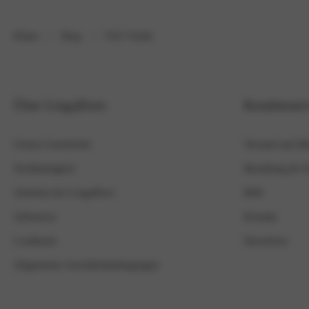
Home
Shop
7225 Tunik
Über LingaDore
Kundenserv
Unsere Geschichte
Versand und R
Nachhaltigkeit
Bezahlung & Si
Arbeiten bei LingaDore
B2B
Influencer
Kontakt
Lookbook
Newsletter
Allgemeine Geschäftsbedingungen