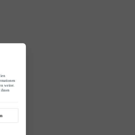
dien
ormationen
n weiter.
 ihnen
n