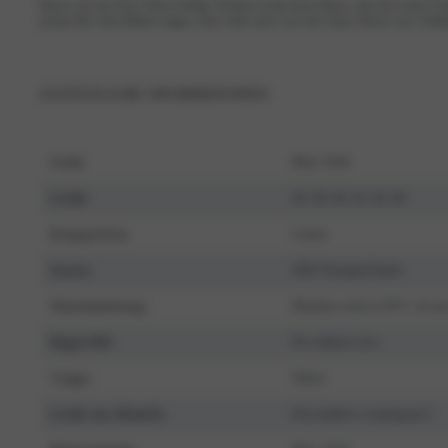
Basics are the best! Diese luftige Tunika ist das beste Basic, das du in den U
prima über dem Bikini tragen, aber sieht auch cool mit Jeans-Shorts aus! Erhä
ZUSÄTZLICHE INFORMATIONEN
Farbe
Blau, Weiß
Größe
36, 38, 40, 42, 44, 46
Komposition
Cotton
Saison
2024 Voorjaar/Zomer
Waschanleitung
Machine wash at 30°C, do no
Bügel-BH
No without wire
Träger
Others
Größe des Modells
Our model is wearing an S