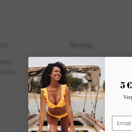
ice
Beratung
ückgabe
Beratung beim Waschen
cherheit
Blog
5 
Ver
Email