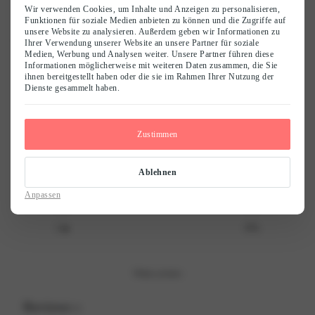
Deine Bewertung
*
Wir verwenden Cookies, um Inhalte und Anzeigen zu personalisieren,
Funktionen für soziale Medien anbieten zu können und die Zugriffe auf
unsere Website zu analysieren. Außerdem geben wir Informationen zu
Customer reviews
Ihrer Verwendung unserer Website an unsere Partner für soziale
Deine Rezension
*
Medien, Werbung und Analysen weiter. Unsere Partner führen diese
Informationen möglicherweise mit weiteren Daten zusammen, die Sie
ihnen bereitgestellt haben oder die sie im Rahmen Ihrer Nutzung der
0
Dienste gesammelt haben.
/ 5
0 reviews
Name
*
Zustimmen
5
0
%
4
0
%
E-Mail
*
Ablehnen
3
0
%
Anpassen
2
0
%
Save my name, email, and website in this browser for the next time I
comment.
1
0
%
Write a review
Reviews
0