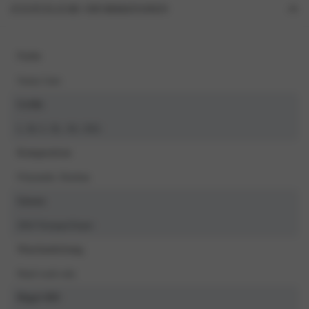
ZUSÄTZLICHE INFORMATIONEN
Farbe
Sunny Lime
Größe
L, M, S, XL, XS, XXL
Komposition
Polyamide, Elasthan
Saison
2024 Voorjaar/Zomer
Waschanleitung
Hand wash only
Bügel-BH