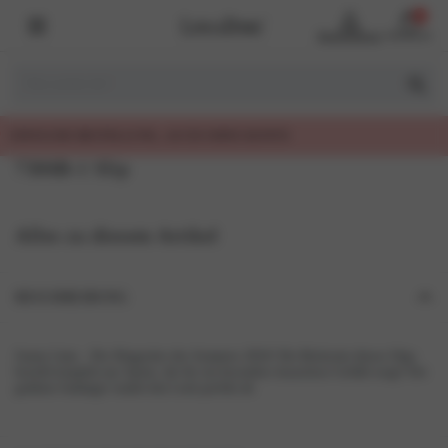
0
Benutzerkonto
Warenkorb
UNG, AUCH OHNE KONTO
7306B-1 Slip
Alles zu diesem Artikel
BESCHREIBUNG
Sunny Lime…Der Hingucker des Sommers 2024! Die Rückseite dieses Slips
besteht komplett aus Spitze, die für ein besonders luxuriöses Gefühl sorgt! Der
goldene Anhänger rundet den Look perfekt ab.