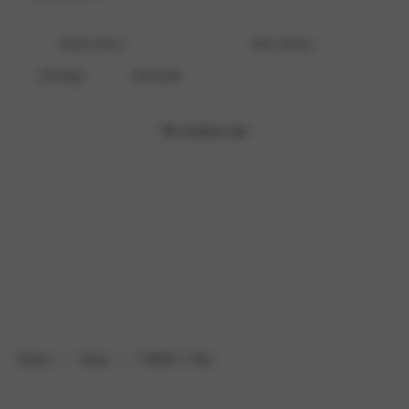
With media
No reviews yet
Home
Shop
7306B-1 Slip