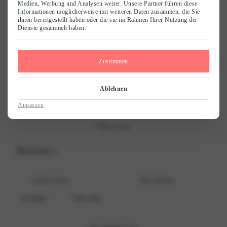
/ 5
0 reviews
Medien, Werbung und Analysen weiter. Unsere Partner führen diese
Informationen möglicherweise mit weiteren Daten zusammen, die Sie
Name
*
ihnen bereitgestellt haben oder die sie im Rahmen Ihrer Nutzung der
Dienste gesammelt haben.
5
0
%
4
0
%
E-Mail
*
Zustimmen
3
0
%
2
0
%
Save my name, email, and website in this browser for the next time I
Ablehnen
comment.
1
0
%
Anpassen
Write a review
Reviews
0
With media