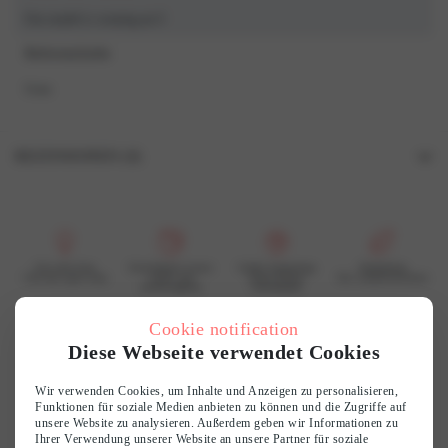
Our model is wearing an S
Referenzfarbe
Grau
REZENSIONEN (0)
Rezensionen
Es gibt noch keine Rezensionen.
Schreibe die erste Rezension für „7613 Kleid“
Für jede Frau
Erreichbarer Luxus
Große Sammlung
Nachhaltig
Und das spürt man
schön und
finde deinen
Wir wiederverwerten
Your email address will not be published.
Required fields are marked
*
erschwinglich
Geschmack
Deine Bewertung
*
Cookie notification
Diese Webseite verwendet Cookies
Customer reviews
Deine Rezension
*
Wir verwenden Cookies, um Inhalte und Anzeigen zu personalisieren,
Funktionen für soziale Medien anbieten zu können und die Zugriffe auf
0
unsere Website zu analysieren. Außerdem geben wir Informationen zu
Ihrer Verwendung unserer Website an unsere Partner für soziale