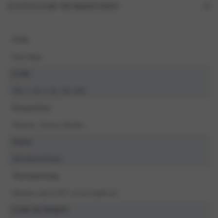
ZUSÄTZLICHE INFORMATIONEN
Farbe
Deep Taupe
Größe
3XL, L, M, S, XL, XS, XXL
Komposition
Polyester, Viscose, Elasthan
Saison
2024 Herfst/Winter
Waschanleitung
Machine wash at 30°C, do not tumble dry
Größe des Modells