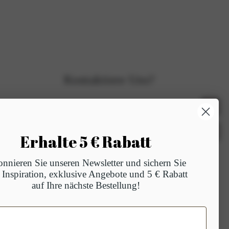
Kontaktiere Uns?
WhatsApp uns
Eine E-Mail senden
Erhalte 5 € Rabatt
Oder kontaktieren Sie uns auf einem anderen
nnieren Sie unseren Newsletter und sichern Sie
Weg
h Inspiration, exklusive Angebote und 5 € Rabatt
auf Ihre nächste Bestellung!