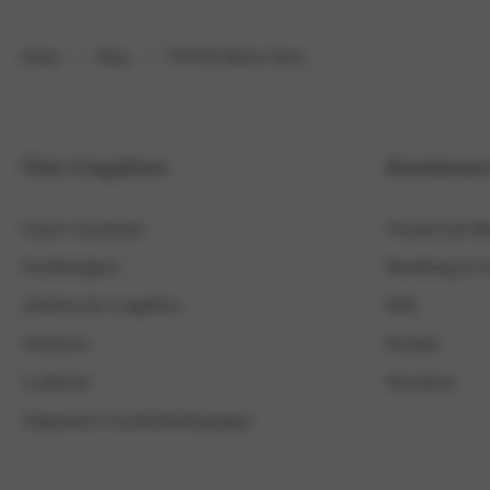
Home
Shop
7707SH Bikini Short
Über LingaDore
Kundenserv
Unsere Geschichte
Versand und R
Nachhaltigkeit
Bezahlung & Si
Arbeiten bei LingaDore
B2B
Influencer
Kontakt
Lookbook
Newsletter
Allgemeine Geschäftsbedingungen