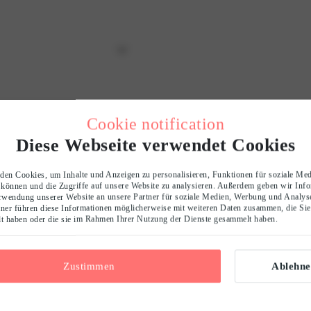
Cookie notification
Diese Webseite verwendet Cookies
en Cookies, um Inhalte und Anzeigen zu personalisieren, Funktionen für soziale Me
 können und die Zugriffe auf unsere Website zu analysieren. Außerdem geben wir Inf
0
rwendung unserer Website an unsere Partner für soziale Medien, Werbung und Analyse
ner führen diese Informationen möglicherweise mit weiteren Daten zusammen, die Sie
/ 5
llt haben oder die sie im Rahmen Ihrer Nutzung der Dienste gesammelt haben.
0 reviews
5
0
%
Zustimmen
Ablehne
4
0
%
3
0
%