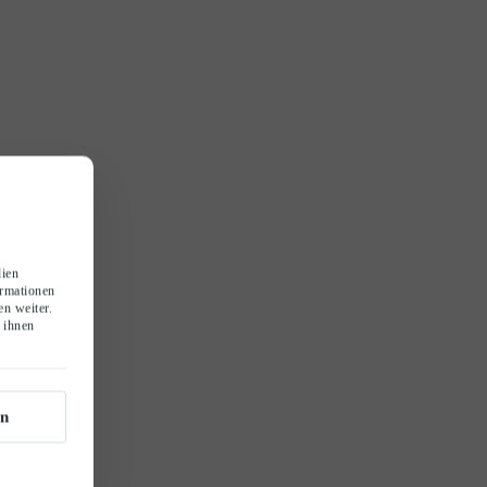
dien
ormationen
n weiter.
 ihnen
n