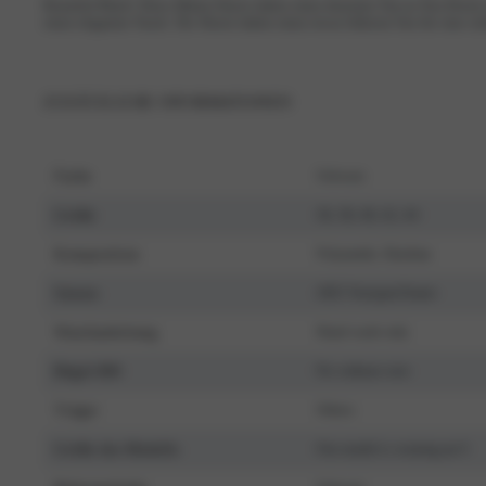
Beautiful Black! Diese Bikini-Shorts haben einen dezenten Ton-in-Ton-Druck u
einen eleganten Touch. Die Shorts haben einen etwas höheren Sitz für eine s
ZUSÄTZLICHE INFORMATIONEN
Farbe
Schwarz
Größe
36, 38, 40, 42, 44
Komposition
Polyamide, Elasthan
Saison
2025 Voorjaar/Zomer
Waschanleitung
Hand wash only
Bügel-BH
No without wire
Träger
Others
Größe des Modells
Our model is wearing an S