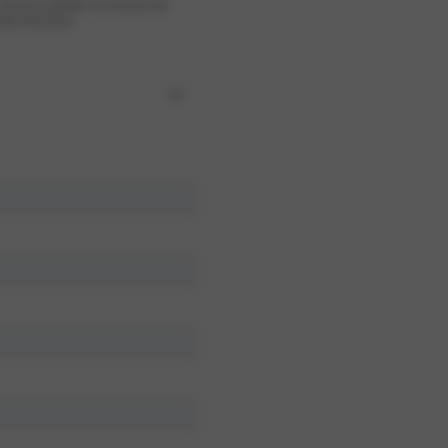
nd ein seitliches Accessoire für
chöne Passform.
Gel BH