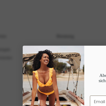
ice
Beratung
ückgabe
Beratung beim Waschen
cherheit
Blog
Abo
sic
Email