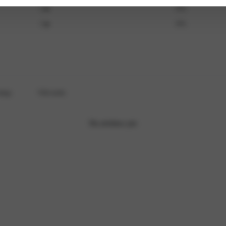
2
0
%
1
0
%
omment.
With media
No reviews yet