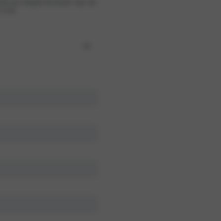
teht aus komplett bestickten Cups mit
y Look.
Gel BH