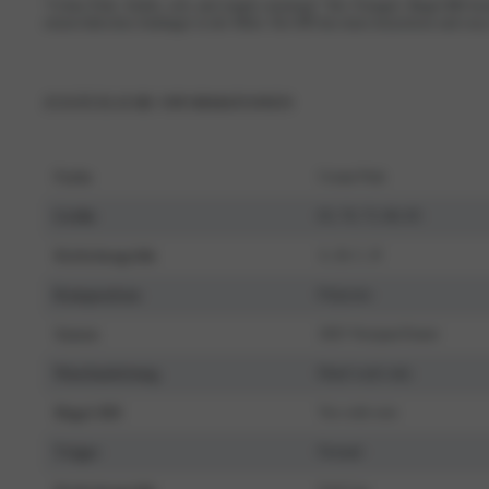
“Crème Pink: Subtle, soft, and simply stunning!” Der Triangel- Bügel-BH bes
einem hübschen Anhänger in der Mitte. Der BH hat einen luxuriösen und sex
ZUSÄTZLICHE INFORMATIONEN
Farbe
Cream Pink
Größe
65, 70, 75, 80, 85
Körbchengröße
A, B, C, D
Komposition
Polyester
Saison
2025 Voorjaar/Zomer
Waschanleitung
Hand wash only
Bügel-BH
Yes with wire
Träger
Normal