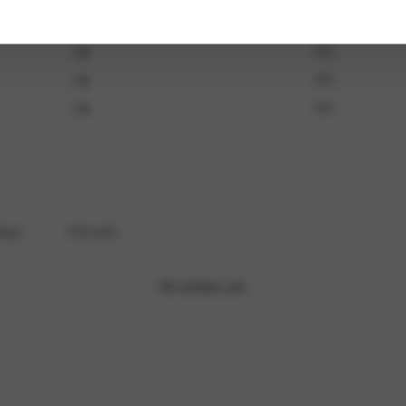
4
0
%
3
0
%
2
0
%
1
0
%
omment.
With media
No reviews yet