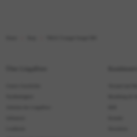
Home
Shop
7802A Triangel beugel BH
Über LingaDore
Kundenserv
Unsere Geschichte
Versand und R
Nachhaltigkeit
Bezahlung & Si
Arbeiten bei LingaDore
B2B
Influencer
Kontakt
Lookbook
Newsletter