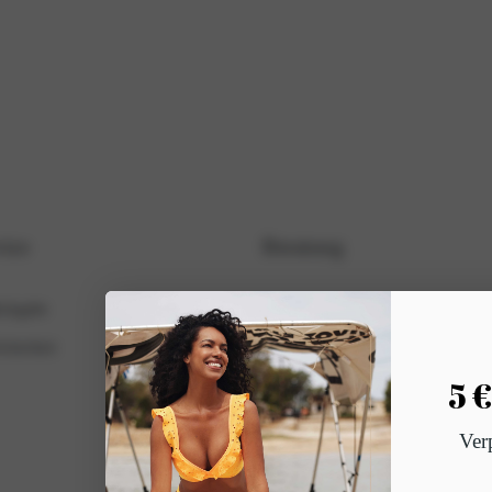
ice
Beratung
ückgabe
Beratung beim Waschen
cherheit
Blog
5 
Ver