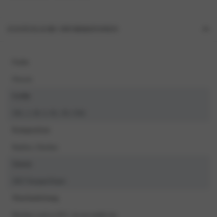
ZUSÄTZLICHE INFORMATIONEN
Farbe
Pfirsich
Größe
3XL, L, M, S, XL, XS, XXL
Komposition
Bamboo, Elasthan
Saison
2025 Voorjaar/Zomer
Waschanleitung
Machine wash at 30°C, do not tumble dry