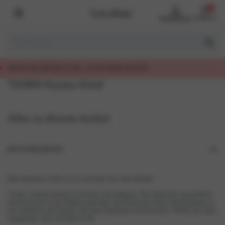
0
Benutzerkonto
Warenkorb
ELLUNG, AUCH OHNE KONTO
7918PD Pyjama Kleid
Alles zu diesem Artikel
BESCHREIBUNG
Bitte beachten: Farbe ist wie auf dem Foto ohne Modell
“Peach: a perfect blend of freshness and elegance.”Das Kleid hat eine perfekte
Passform und ist aus Bambus gefertigt. Das Kleid hat schöne Spitzendetails an
den Schultern und Ärmeln, die einen femininen Look kreieren. Perfekt für einen
entspannten, aber stilvollen Look.