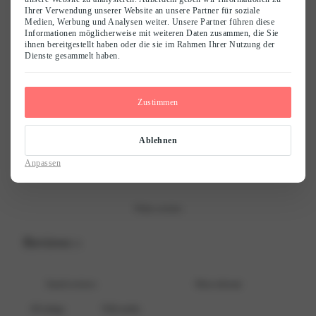
Ihrer Verwendung unserer Website an unsere Partner für soziale
0
Medien, Werbung und Analysen weiter. Unsere Partner führen diese
/ 5
Informationen möglicherweise mit weiteren Daten zusammen, die Sie
0 reviews
ihnen bereitgestellt haben oder die sie im Rahmen Ihrer Nutzung der
Name
*
Dienste gesammelt haben.
5
0
%
4
0
%
E-Mail
*
Zustimmen
3
0
%
Ablehnen
2
0
%
Save my name, email, and website in this browser for the next time I
comment.
Anpassen
1
0
%
Write a review
Reviews
0
With media