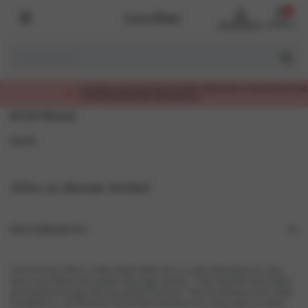
0
Benutzerkonto
Warenkorb
SCHNELLER KOSTENLOSER VERSAND UND RÜCKVERSAND,
ANSCHLIESSEND BEZAHLEN
8118 Kleid
69,95
Alles zu diesem Artikel
BESCHREIBUNG
Soft & Sweat, Dieses schöne Kleid fühlt sich so weich und bequem an, dass
man es am liebsten den ganzen Tag tragen möchte. * Das Kleid hat einen höher
geschnittenen Kragen und eine gerade Passform * Der Kordelzug um die Taille
ermöglicht es, das Kleid für die perfekte Passform ein wenig enger zu ziehen.