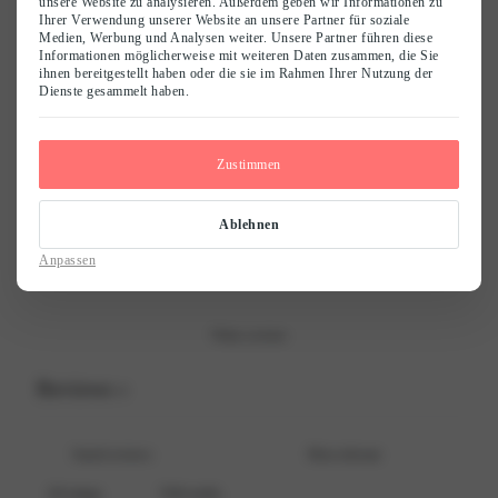
unsere Website zu analysieren. Außerdem geben wir Informationen zu
Ihrer Verwendung unserer Website an unsere Partner für soziale
0
Medien, Werbung und Analysen weiter. Unsere Partner führen diese
/ 5
Informationen möglicherweise mit weiteren Daten zusammen, die Sie
0 reviews
ihnen bereitgestellt haben oder die sie im Rahmen Ihrer Nutzung der
Dienste gesammelt haben.
Name
*
5
0
%
4
0
%
Zustimmen
E-Mail
*
3
0
%
Ablehnen
2
0
%
Save my name, email, and website in this browser for the next time I
Anpassen
comment.
1
0
%
Write a review
Reviews
0
With media