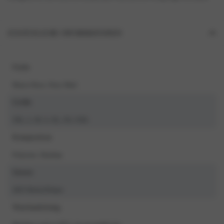
ZUSÄTZLICHE INFORMATIONEN
Farbe
Mauve Rose, Navy Marl
Größe
3XL, L, M, S, XL, XS, XXL
Komposition
Polyester, Elasthan
Saison
2025 Herfst/Winter
Waschanleitung