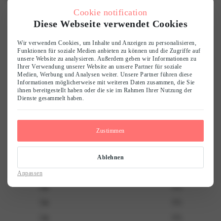
Cookie notification
Rezensionen
Diese Webseite verwendet Cookies
Es gibt noch keine Rezensionen.
Wir verwenden Cookies, um Inhalte und Anzeigen zu personalisieren,
Funktionen für soziale Medien anbieten zu können und die Zugriffe auf
Schreibe die erste Rezension für „AC045 ZUBEHÖR Silikon BH
Für jede Frau
Erreichbarer Luxus
Große Sammlung
Nachhaltig
Und das spürt man
unsere Website zu analysieren. Außerdem geben wir Informationen zu
schön und
finde deinen
Wir wiederverwerten
Einlagen“
erschwinglich
Geschmack
Ihrer Verwendung unserer Website an unsere Partner für soziale
Your email address will not be published.
Required fields are marked
*
Medien, Werbung und Analysen weiter. Unsere Partner führen diese
Informationen möglicherweise mit weiteren Daten zusammen, die Sie
Deine Bewertung
*
ihnen bereitgestellt haben oder die sie im Rahmen Ihrer Nutzung der
Dienste gesammelt haben.
Customer reviews
Deine Rezension
*
0
Zustimmen
/ 5
0 reviews
Ablehnen
Name
*
5
0
%
Anpassen
4
0
%
E-Mail
*
3
0
%
2
0
%